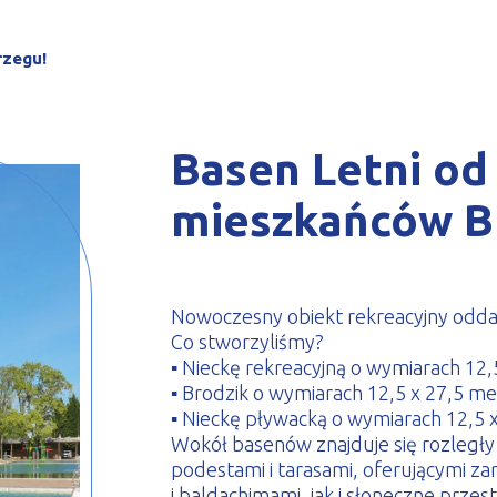
le zimnogięte
rzegu!
Basen Letni od 
mieszkańców B
Nowoczesny obiekt rekreacyjny odda
Co stworzyliśmy?
▪ Nieckę rekreacyjną o wymiarach 12
▪ Brodzik o wymiarach 12,5 x 27,5 me
▪ Nieckę pływacką o wymiarach 12,5
Wokół basenów znajduje się rozległy
podestami i tarasami, oferującymi z
i baldachimami, jak i słoneczne prze