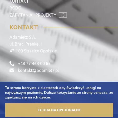
KONTAKT
RODO
ZAPYTANIA I PROJEKTY
KONTAKT
Adamietz S.A.
ul. Braci Prankel 1
47-100 Strzelce Opolskie
+48 77 463 00 65
kontakt@adamietz.pl
Ta strona korzysta z ciasteczek aby świadczyć usługi na
Polityka Prywatności
najwyższym poziomie. Dalsze korzystanie ze strony oznacza, że
Zapytania
zgadzasz się na ich użycie.
Copywriting © ADAMIETZ 2026
ZGODA NA OPCJONALNE
Projekt i realizacja: Offteam.pl