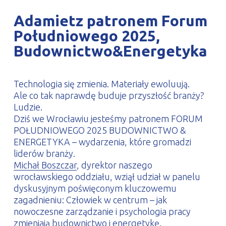
PROFILAR – profile zimnogięte
DE
Adamietz patronem Forum
Południowego 2025,
Budownictwo&Energetyka
Technologia się zmienia. Materiały ewoluują.
Ale co tak naprawdę buduje przyszłość branży?
Ludzie.
Dziś we Wrocławiu jesteśmy patronem FORUM
POŁUDNIOWEGO 2025 BUDOWNICTWO &
ENERGETYKA – wydarzenia, które gromadzi
liderów branży.
Michał Boszczar
, dyrektor naszego
wrocławskiego oddziału, wziął udział w panelu
dyskusyjnym poświęconym kluczowemu
zagadnieniu: Człowiek w centrum – jak
nowoczesne zarządzanie i psychologia pracy
zmieniają budownictwo i energetykę.