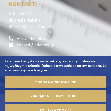
KONTAKT
Adamietz S.A.
ul. Braci Prankel 1
47-100 Strzelce Opolskie
+48 77 463 00 65
kontakt@adamietz.pl
Ta strona korzysta z ciasteczek aby świadczyć usługi na
Polityka Prywatności
najwyższym poziomie. Dalsze korzystanie ze strony oznacza, że
Zapytania
zgadzasz się na ich użycie.
Copywriting © ADAMIETZ 2026
ZGODA NA OPCJONALNE
Projekt i realizacja: Offteam.pl
ZARZĄDZAJ PLIKAMI COOKIES
POLITYKA COOKIES