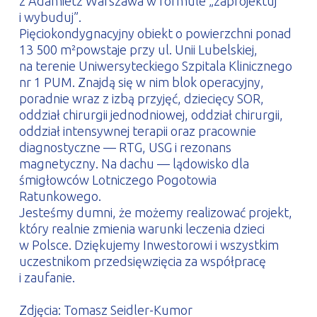
z Adamietz Warszawa w formule „zaprojektuj
i wybuduj”.
Pięciokondygnacyjny obiekt o powierzchni ponad
13 500 m²powstaje przy ul. Unii Lubelskiej,
na terenie Uniwersyteckiego Szpitala Klinicznego
nr 1 PUM. Znajdą się w nim blok operacyjny,
poradnie wraz z izbą przyjęć, dziecięcy SOR,
oddział chirurgii jednodniowej, oddział chirurgii,
oddział intensywnej terapii oraz pracownie
diagnostyczne — RTG, USG i rezonans
magnetyczny. Na dachu — lądowisko dla
śmigłowców Lotniczego Pogotowia
Ratunkowego.
Jesteśmy dumni, że możemy realizować projekt,
który realnie zmienia warunki leczenia dzieci
w Polsce. Dziękujemy Inwestorowi i wszystkim
uczestnikom przedsięwzięcia za współpracę
i zaufanie.
Zdjęcia: Tomasz Seidler-Kumor