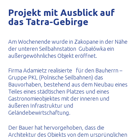
PROFILAR – kaltgeformte Profile
PL
Projekt mit Ausblick auf
das Tatra-Gebirge
Am Wochenende wurde in Zakopane in der Nähe
der unteren Seilbahnstation Gubałówka ein
außergewöhnliches Objekt eröffnet.
Firma Adamietz realisierte für den Bauherrn –
Gruppe PKL (Polnische Seilbahnen) das
Bauvorhaben, bestehend aus dem Neubau eines
Teiles eines städtischen Platzes und eines
Gastronomieobjektes mit der inneren und
äußeren Infrastruktur und
Geländebewirtschaftung.
Der Bauer hat hervorgehoben, dass die
Architektur des Objekts von dem ursprünglichen