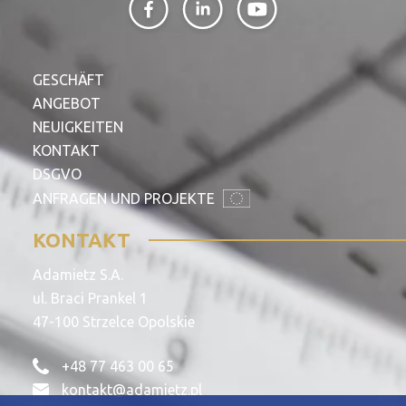
GESCHÄFT
ANGEBOT
NEUIGKEITEN
KONTAKT
DSGVO
ANFRAGEN UND PROJEKTE
KONTAKT
Adamietz S.A.
ul. Braci Prankel 1
47-100 Strzelce Opolskie
+48 77 463 00 65
kontakt@adamietz.pl