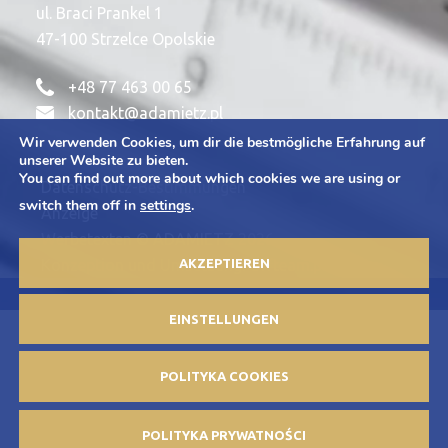
ul. Braci Prankel 1
47-100 Strzelce Opolskie
+48 77 463 00 65
kontakt@adamietz.pl
Wir verwenden Cookies, um dir die bestmögliche Erfahrung auf
unserer Website zu bieten.
You can find out more about which cookies we are using or
Datenschutz-Bestimmungen
switch them off in
settings
.
Anzeige
Werbetexten © ADAMIETZ 2026
AKZEPTIEREN
Konzeption und Umsetzung: Offteam.pl
EINSTELLUNGEN
POLITYKA COOKIES
POLITYKA PRYWATNOŚCI