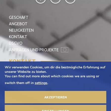
GESCHÄFT
ANGEBOT
NEUIGKEITEN
KONTAKT
DSGVO
ANFRAGEN UND PROJEKTE
KONTAKT
Wir verwenden Cookies, um dir die bestmögliche Erfahrung auf
Adamietz S.A.
unserer Website zu bieten.
You can find out more about which cookies we are using or
ul. Braci Prankel 1
switch them off in
settings
.
47-100 Strzelce Opolskie
+48 77 463 00 65
AKZEPTIEREN
kontakt@adamietz.pl