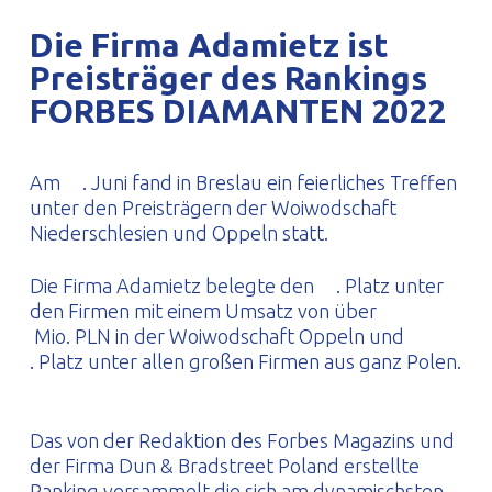
PROFILAR – kaltgeformte Profile
PL
Die Firma Adamietz ist
Preisträger des Rankings
FORBES DIAMANTEN 2022
Am
. Juni fand in Breslau ein feierliches Treffen
unter den Preisträgern der Woiwodschaft
Niederschlesien und Oppeln statt.
Die Firma Adamietz belegte den
. Platz unter
den Firmen mit einem Umsatz von über
Mio. PLN in der Woiwodschaft Oppeln und
. Platz unter allen großen Firmen aus ganz Polen.
Das von der Redaktion des Forbes Magazins und
der Firma Dun & Bradstreet Poland erstellte
Ranking versammelt die sich am dynamischsten