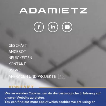
GESCHÄFT
ANGEBOT
NEUIGKEITEN
KONTAKT
DSGVO
ANFRAGEN UND PROJEKTE
KONTAKT
Wir verwenden Cookies, um dir die bestmögliche Erfahrung auf
Adamietz S.A.
unserer Website zu bieten.
You can find out more about which cookies we are using or
ul. Braci Prankel 1