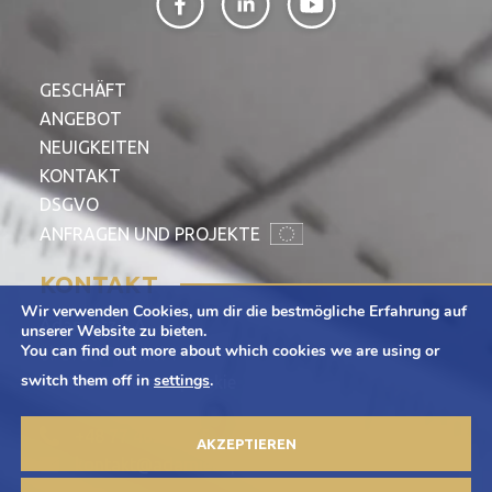
GESCHÄFT
ANGEBOT
NEUIGKEITEN
KONTAKT
DSGVO
ANFRAGEN UND PROJEKTE
KONTAKT
Wir verwenden Cookies, um dir die bestmögliche Erfahrung auf
Adamietz S.A.
unserer Website zu bieten.
You can find out more about which cookies we are using or
ul. Braci Prankel 1
switch them off in
settings
.
47-100 Strzelce Opolskie
+48 77 463 00 65
AKZEPTIEREN
kontakt@adamietz.pl