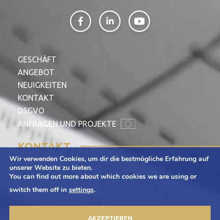
GESCHÄFT
ANGEBOT
NEUIGKEITEN
KONTAKT
DSGVO
ANFRAGEN UND PROJEKTE
KONTAKT
Wir verwenden Cookies, um dir die bestmögliche Erfahrung auf
Adamietz S.A.
unserer Website zu bieten.
You can find out more about which cookies we are using or
ul. Braci Prankel 1
switch them off in
settings
.
47-100 Strzelce Opolskie
+48 77 463 00 65
AKZEPTIEREN