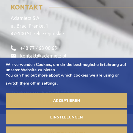
KONTAKT
Adamietz S.A.
ul. Braci Prankel 1
47-100 Strzelce Opolskie
+48 77 463 00 65
kontakt@adamietz.pl
Wir verwenden Cookies, um dir die bestmögliche Erfahrung auf
unserer Website zu bieten.
You can find out more about which cookies we are using or
Datenschutz-Bestimmungen
switch them off in
settings
.
Anzeige
Werbetexten © ADAMIETZ 2026
AKZEPTIEREN
Konzeption und Umsetzung: Offteam.pl
EINSTELLUNGEN