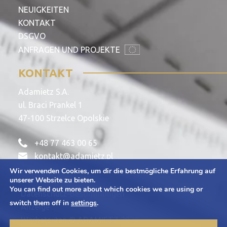
NEUIGKEITEN
KONTAKT
DSGVO
ANFRAGEN UND PROJEKTE
KONTAKT
Adamietz S.A.
ul. Braci Prankel 1
47-100 Strzelce Opolskie
+48 77 463 00 65
kontakt@adamietz.pl
Wir verwenden Cookies, um dir die bestmögliche Erfahrung auf
unserer Website zu bieten.
You can find out more about which cookies we are using or
Datenschutz-Bestimmungen
switch them off in
settings
.
Anzeige
Werbetexten © ADAMIETZ 2026