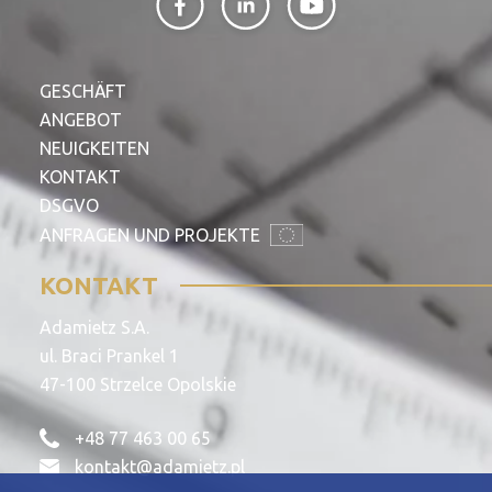
GESCHÄFT
ANGEBOT
NEUIGKEITEN
KONTAKT
DSGVO
ANFRAGEN UND PROJEKTE
KONTAKT
Adamietz S.A.
ul. Braci Prankel 1
47-100 Strzelce Opolskie
+48 77 463 00 65
kontakt@adamietz.pl