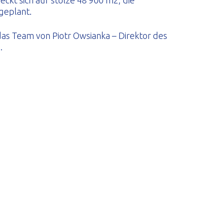
ckt sich auf stolze 48 900 m2, die
 geplant.
 das Team von Piotr Owsianka – Direktor des
.