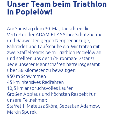
Unser Team beim Triathlon
PROFILAR – kaltgeformte Profile
PL
in Popielów!
Am Samstag dem 30. Mai, tauschten die
Vertreter der ADAMIETZ SA ihre Schutzhelme
und Bauwesten gegen Neoprenanzüge,
Fahrräder und Laufschuhe ein. Wir traten mit
zwei Staffelteams beim Triathlon Popielów an
und stellten uns der 1/4-Ironman-Distanz!
Jede unserer Mannschaften hatte insgesamt
über 56 Kilometer zu bewältigen:
950 m Schwimmen
45 km intensives Radfahren
10,5 km anspruchsvolles Laufen
Großen Applaus und höchsten Respekt für
unsere Teilnehmer:
Staffel 1: Mateusz Skóra, Sebastian Adamów,
Marcin Spurek