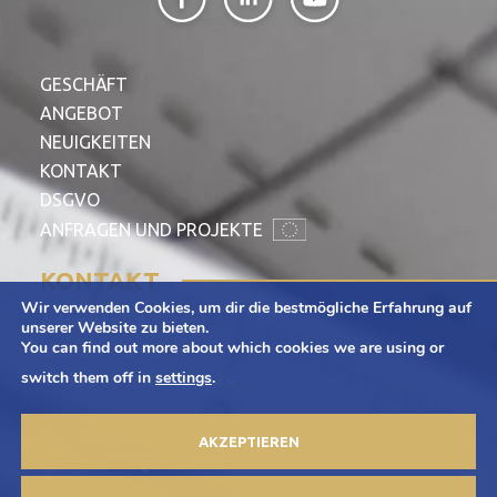
GESCHÄFT
ANGEBOT
NEUIGKEITEN
KONTAKT
DSGVO
ANFRAGEN UND PROJEKTE
KONTAKT
Wir verwenden Cookies, um dir die bestmögliche Erfahrung auf
Adamietz S.A.
unserer Website zu bieten.
You can find out more about which cookies we are using or
ul. Braci Prankel 1
switch them off in
settings
.
47-100 Strzelce Opolskie
+48 77 463 00 65
AKZEPTIEREN
kontakt@adamietz.pl