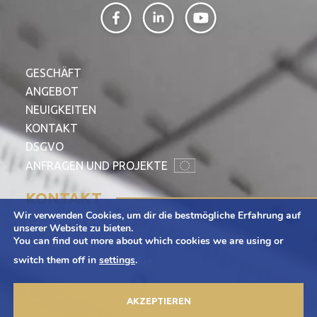
GESCHÄFT
ANGEBOT
NEUIGKEITEN
KONTAKT
DSGVO
ANFRAGEN UND PROJEKTE
KONTAKT
Wir verwenden Cookies, um dir die bestmögliche Erfahrung auf
Adamietz S.A.
unserer Website zu bieten.
You can find out more about which cookies we are using or
ul. Braci Prankel 1
switch them off in
settings
.
47-100 Strzelce Opolskie
+48 77 463 00 65
AKZEPTIEREN
kontakt@adamietz.pl