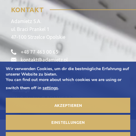
KONTAKT
Adamietz S.A.
ul. Braci Prankel 1
47-100 Strzelce Opolskie
+48 77 463 00 65
kontakt@adamietz.pl
Wir verwenden Cookies, um dir die bestmögliche Erfahrung auf
unserer Website zu bieten.
You can find out more about which cookies we are using or
Datenschutz-Bestimmungen
switch them off in
settings
.
Anzeige
Werbetexten © ADAMIETZ 2026
AKZEPTIEREN
Konzeption und Umsetzung: Offteam.pl
EINSTELLUNGEN