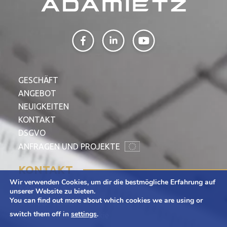
GESCHÄFT
ANGEBOT
NEUIGKEITEN
KONTAKT
DSGVO
ANFRAGEN UND PROJEKTE
KONTAKT
Wir verwenden Cookies, um dir die bestmögliche Erfahrung auf
Adamietz S.A.
unserer Website zu bieten.
You can find out more about which cookies we are using or
ul. Braci Prankel 1
switch them off in
settings
.
47-100 Strzelce Opolskie