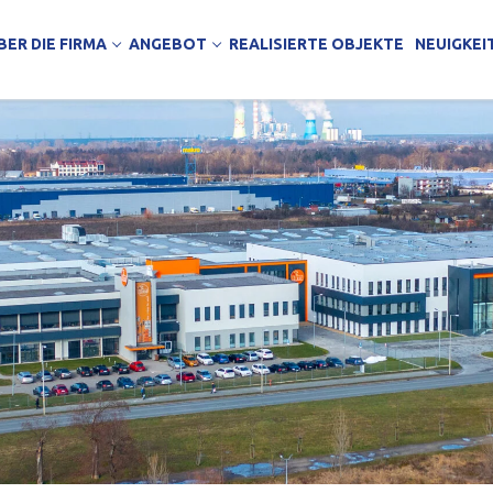
BER DIE FIRMA
ANGEBOT
REALISIERTE OBJEKTE
NEUIGKEI
hmung
KTE
e
 Lagerhallen
Arbeit
äude
ndels- und Bürogebäude
jektierungsbüro
wichpaneele