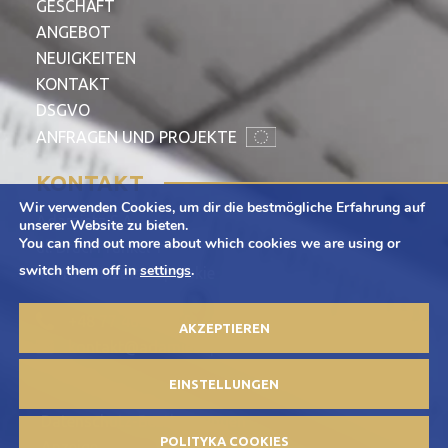
GESCHÄFT
ANGEBOT
NEUIGKEITEN
KONTAKT
DSGVO
ANFRAGEN UND PROJEKTE
KONTAKT
Wir verwenden Cookies, um dir die bestmögliche Erfahrung auf
Adamietz S.A.
unserer Website zu bieten.
You can find out more about which cookies we are using or
ul. Braci Prankel 1
switch them off in
settings
.
47-100 Strzelce Opolskie
+48 77 463 00 65
AKZEPTIEREN
kontakt@adamietz.pl
EINSTELLUNGEN
Datenschutz-Bestimmungen
POLITYKA COOKIES
Anzeige