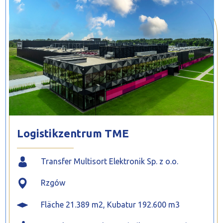
PROFILAR – kaltgeformte Profile
PL
Logistikzentrum TME
Transfer Multisort Elektronik Sp. z o.o.
Rzgów
Fläche 21.389 m2, Kubatur 192.600 m3