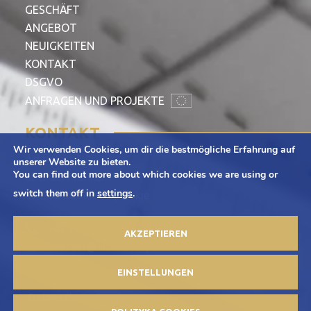
GESCHÄFT
ANGEBOT
NEUIGKEITEN
KONTAKT
DSGVO
ANFRAGEN UND PROJEKTE
KONTAKT
Wir verwenden Cookies, um dir die bestmögliche Erfahrung auf
Adamietz S.A.
unserer Website zu bieten.
You can find out more about which cookies we are using or
ul. Braci Prankel 1
switch them off in
settings
.
47-100 Strzelce Opolskie
+48 77 463 00 65
AKZEPTIEREN
kontakt@adamietz.pl
EINSTELLUNGEN
Datenschutz-Bestimmungen