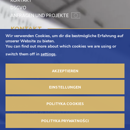
DSGVO
ANFRAGEN UND PROJEKTE
KONTAKT
Wir verwenden Cookies, um dir die bestmögliche Erfahrung auf
Adamietz S.A.
unserer Website zu bieten.
You can find out more about which cookies we are using or
ul. Braci Prankel 1
switch them off in
settings
.
47-100 Strzelce Opolskie
+48 77 463 00 65
AKZEPTIEREN
kontakt@adamietz.pl
EINSTELLUNGEN
Datenschutz-Bestimmungen
POLITYKA COOKIES
Anzeige
Werbetexten © ADAMIETZ 2026
Konzeption und Umsetzung: Offteam.pl
POLITYKA PRYWATNOŚCI