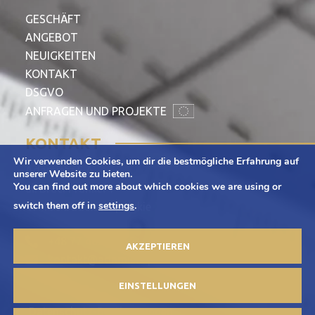
GESCHÄFT
ANGEBOT
NEUIGKEITEN
KONTAKT
DSGVO
ANFRAGEN UND PROJEKTE
KONTAKT
Wir verwenden Cookies, um dir die bestmögliche Erfahrung auf
Adamietz S.A.
unserer Website zu bieten.
You can find out more about which cookies we are using or
ul. Braci Prankel 1
switch them off in
settings
.
47-100 Strzelce Opolskie
+48 77 463 00 65
AKZEPTIEREN
kontakt@adamietz.pl
EINSTELLUNGEN
Datenschutz-Bestimmungen