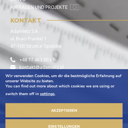
ANFRAGEN UND PROJEKTE
KONTAKT
Adamietz S.A.
ul. Braci Prankel 1
47-100 Strzelce Opolskie
+48 77 463 00 65
kontakt@adamietz.pl
Wir verwenden Cookies, um dir die bestmögliche Erfahrung auf
unserer Website zu bieten.
You can find out more about which cookies we are using or
Datenschutz-Bestimmungen
switch them off in
settings
.
Anzeige
Werbetexten © ADAMIETZ 2026
Konzeption und Umsetzung: Offteam.pl
AKZEPTIEREN
EINSTELLUNGEN