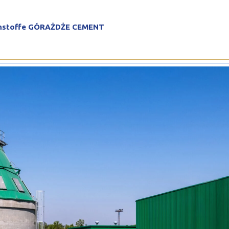
eformte Profile
ennstoffe GÓRAŻDŻE CEMENT