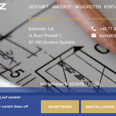
GESCHÄFT
ANGEBOT
NEUIGKEITEN
KONT
KONTAKT
Adamietz S.A.
+48 77 4
ul. Braci Prankel 1
kontakt
47-100 Strzelce Opolskie
zeige
Werbetexten © ADAMIETZ 2026
 auf unserer
r switch them off
AKZEPTIEREN
EINSTELLUNGEN