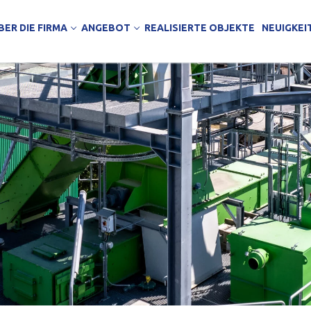
BER DIE FIRMA
ANGEBOT
REALISIERTE OBJEKTE
NEUIGKEI
hmung
KTE
e
 Lagerhallen
Arbeit
äude
ndels- und Bürogebäude
jektierungsbüro
wichpaneele