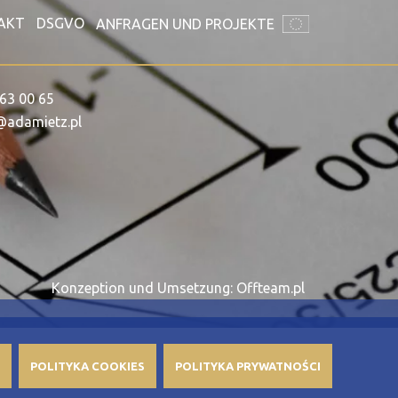
AKT
DSGVO
ANFRAGEN UND PROJEKTE
63 00 65
@adamietz.pl
Konzeption und Umsetzung: Offteam.pl
POLITYKA COOKIES
POLITYKA PRYWATNOŚCI