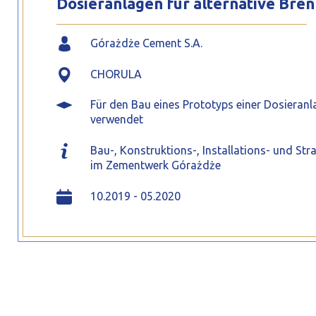
Dosieranlagen für alternative B
Górażdże Cement S.A.
CHORULA
Für den Bau eines Prototyps einer Dosieran
verwendet
Bau-, Konstruktions-, Installations- und St
im Zementwerk Górażdże
10.2019 - 05.2020