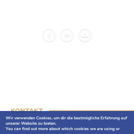
GESCHÄFT
ANGEBOT
NEUIGKEITEN
KONTAKT
DSGVO
ANFRAGEN UND PROJEKTE
KONTAKT
Adamietz S.A.
ul. Braci Prankel 1
47-100 Strzelce Opolskie
+48 77 463 00 65
kontakt@adamietz.pl
Wir verwenden Cookies, um dir die bestmögliche Erfahrung auf
unserer Website zu bieten.
You can find out more about which cookies we are using or
Datenschutz-Bestimmungen