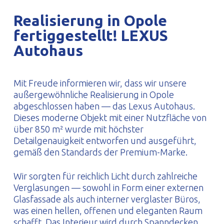
PROFILAR – kaltgeformte Profile
PL
Realisierung in Opole
fertiggestellt! LEXUS
Autohaus
Mit Freude informieren wir, dass wir unsere
außergewöhnliche Realisierung in Opole
abgeschlossen haben — das Lexus Autohaus.
Dieses moderne Objekt mit einer Nutzfläche von
über 850 m² wurde mit höchster
Detailgenauigkeit entworfen und ausgeführt,
gemäß den Standards der Premium-Marke.
Wir sorgten für reichlich Licht durch zahlreiche
Verglasungen — sowohl in Form einer externen
Glasfassade als auch interner verglaster Büros,
was einen hellen, offenen und eleganten Raum
schafft. Das Interieur wird durch Spanndecken