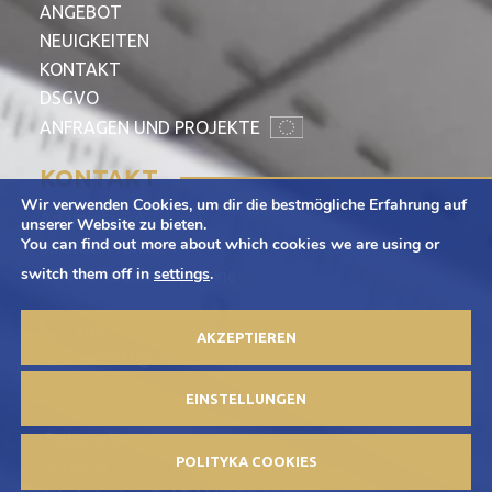
ANGEBOT
NEUIGKEITEN
KONTAKT
DSGVO
ANFRAGEN UND PROJEKTE
KONTAKT
Wir verwenden Cookies, um dir die bestmögliche Erfahrung auf
Adamietz S.A.
unserer Website zu bieten.
You can find out more about which cookies we are using or
ul. Braci Prankel 1
switch them off in
settings
.
47-100 Strzelce Opolskie
+48 77 463 00 65
AKZEPTIEREN
kontakt@adamietz.pl
EINSTELLUNGEN
Datenschutz-Bestimmungen
POLITYKA COOKIES
Anzeige