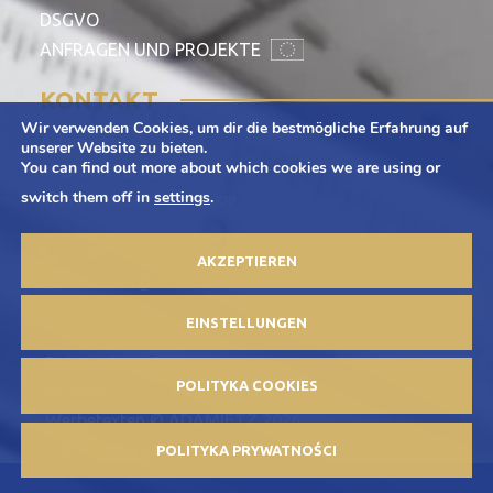
DSGVO
ANFRAGEN UND PROJEKTE
KONTAKT
Wir verwenden Cookies, um dir die bestmögliche Erfahrung auf
Adamietz S.A.
unserer Website zu bieten.
You can find out more about which cookies we are using or
ul. Braci Prankel 1
switch them off in
settings
.
47-100 Strzelce Opolskie
+48 77 463 00 65
AKZEPTIEREN
kontakt@adamietz.pl
EINSTELLUNGEN
Datenschutz-Bestimmungen
POLITYKA COOKIES
Anzeige
Werbetexten © ADAMIETZ 2026
Konzeption und Umsetzung: Offteam.pl
POLITYKA PRYWATNOŚCI