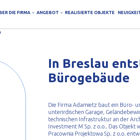
BER DIE FIRMA
ANGEBOT
REALISIERTE OBJEKTE
NEUIGKEI
e
In Breslau ents
Bürogebäude
hmung
KTE
e
 Lagerhallen
Arbeit
äude
Die Firma Adamietz baut ein Büro- u
unterirdischen Garage, Geländebewi
ndels- und Bürogebäude
technischen Infrastruktur an der Ar
jektierungsbüro
Investment M Sp. z o.o.. Das Objek
Pracownia Projektowa Sp. z o.o. entw
wichpaneele