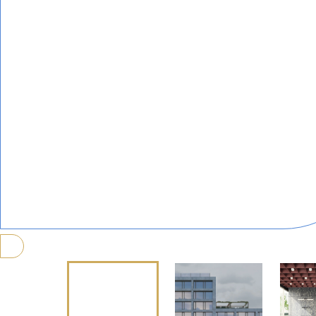
PROFILAR – kaltg
PL