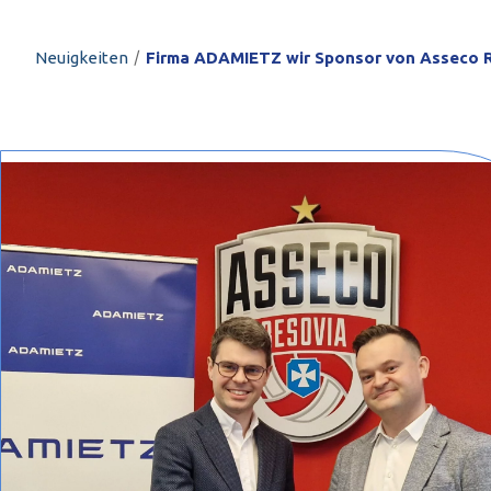
PROFILAR – kaltg
PL
/
Neuigkeiten
Firma ADAMIETZ wir Sponsor von Asseco R