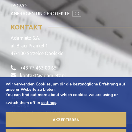
DSGVO
ANFRAGEN UND PROJEKTE
KONTAKT
Adamietz S.A.
ul. Braci Prankel 1
47-100 Strzelce Opolskie
+48 77 463 00 65
kontakt@adamietz.pl
Wir verwenden Cookies, um dir die bestmögliche Erfahrung auf
unserer Website zu bieten.
You can find out more about which cookies we are using or
Datenschutz-Bestimmungen
switch them off in
settings
.
Anzeige
Werbetexten © ADAMIETZ 2026
AKZEPTIEREN
Konzeption und Umsetzung: Offteam.pl