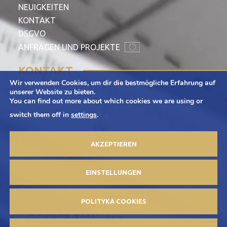
NEUIGKEITEN
KONTAKT
DSGVO
ANFRAGEN UND PROJEKTE
KONTAKT
Wir verwenden Cookies, um dir die bestmögliche Erfahrung auf
Adamietz S.A.
unserer Website zu bieten.
You can find out more about which cookies we are using or
ul. Braci Prankel 1
switch them off in
settings
.
47-100 Strzelce Opolskie
+48 77 463 00 65
AKZEPTIEREN
kontakt@adamietz.pl
EINSTELLUNGEN
Datenschutz-Bestimmungen
POLITYKA COOKIES
Anzeige
Werbetexten © ADAMIETZ 2026