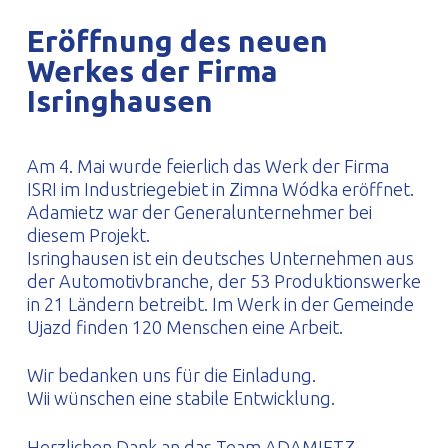
PROFILAR – kaltgeformte Profile
PL
Eröffnung des neuen
Werkes der Firma
Isringhausen
Am 4. Mai wurde feierlich das Werk der Firma
ISRI im Industriegebiet in Zimna Wódka eröffnet.
Adamietz war der Generalunternehmer bei
diesem Projekt.
Isringhausen ist ein deutsches Unternehmen aus
der Automotivbranche, der 53 Produktionswerke
in 21 Ländern betreibt. Im Werk in der Gemeinde
Ujazd finden 120 Menschen eine Arbeit.
Wir bedanken uns für die Einladung.
Wii wünschen eine stabile Entwicklung.
Herzlichen Dank an das Team ADAMIETZ