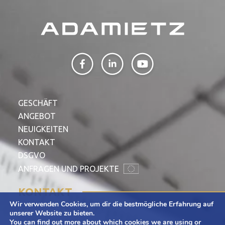
GESCHÄFT
ANGEBOT
NEUIGKEITEN
KONTAKT
DSGVO
ANFRAGEN UND PROJEKTE
KONTAKT
Wir verwenden Cookies, um dir die bestmögliche Erfahrung auf
Adamietz S.A.
unserer Website zu bieten.
You can find out more about which cookies we are using or
ul. Braci Prankel 1