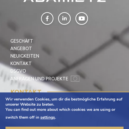
GESCHÄFT
ANGEBOT
NEUIGKEITEN
KONTAKT
DSGVO
ANFRAGEN UND PROJEKTE
KONTAKT
Wir verwenden Cookies, um dir die bestmögliche Erfahrung auf
Adamietz S.A.
unserer Website zu bieten.
You can find out more about which cookies we are using or
ul. Braci Prankel 1
switch them off in
settings
.
47-100 Strzelce Opolskie