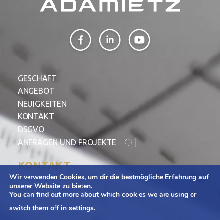
GESCHÄFT
ANGEBOT
NEUIGKEITEN
KONTAKT
DSGVO
ANFRAGEN UND PROJEKTE
KONTAKT
Wir verwenden Cookies, um dir die bestmögliche Erfahrung auf
Adamietz S.A.
unserer Website zu bieten.
You can find out more about which cookies we are using or
ul. Braci Prankel 1
switch them off in
settings
.
47-100 Strzelce Opolskie