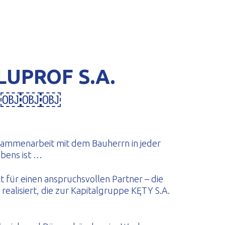
LUPROF S.A.
n ￼￼￼
usammenarbeit mit dem Bauherrn in jeder
bens ist …
t für einen anspruchsvollen Partner – die
realisiert, die zur Kapitalgruppe KĘTY S.A.