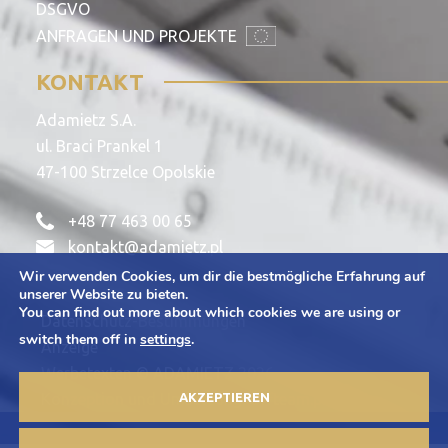
DSGVO
ANFRAGEN UND PROJEKTE
KONTAKT
Adamietz S.A.
ul. Braci Prankel 1
47-100 Strzelce Opolskie
+48 77 463 00 65
kontakt@adamietz.pl
Wir verwenden Cookies, um dir die bestmögliche Erfahrung auf
unserer Website zu bieten.
You can find out more about which cookies we are using or
Datenschutz-Bestimmungen
switch them off in
settings
.
Anzeige
Werbetexten © ADAMIETZ 2026
Konzeption und Umsetzung: Offteam.pl
AKZEPTIEREN