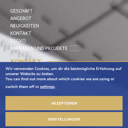
GESCHÄFT
ANGEBOT
NEUIGKEITEN
KONTAKT
DSGVO
ANFRAGEN UND PROJEKTE
KONTAKT
Wir verwenden Cookies, um dir die bestmögliche Erfahrung auf
Adamietz S.A.
unserer Website zu bieten.
You can find out more about which cookies we are using or
ul. Braci Prankel 1
switch them off in
settings
.
47-100 Strzelce Opolskie
+48 77 463 00 65
AKZEPTIEREN
kontakt@adamietz.pl
EINSTELLUNGEN