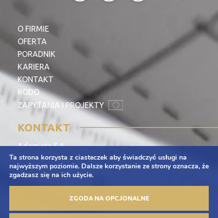
O FIRMIE
OFERTA
PORADNIK
KARIERA
KONTAKT
RODO
ZAPYTANIA I PROJEKTY
KONTAKT
Adamietz S.A.
Ta strona korzysta z ciasteczek aby świadczyć usługi na
ul. Braci Prankel 1
najwyższym poziomie. Dalsze korzystanie ze strony oznacza, że
47-100 Strzelce Opolskie
zgadzasz się na ich użycie.
+48 77 463 00 65
ZGODA NA OPCJONALNE
kontakt@adamietz.pl